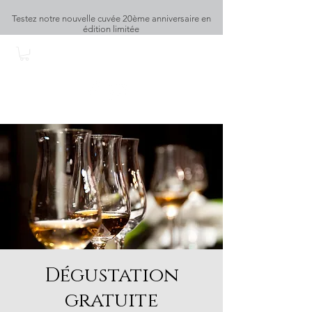
Testez notre nouvelle cuvée 20ème anniversaire en
édition limitée
DOMAINE DU RY D'ARGENT
Dégustation
gratuite