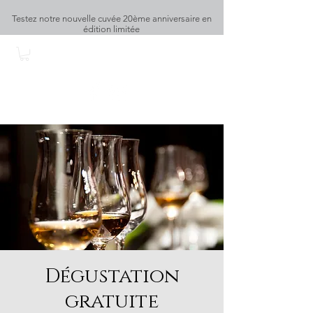
Testez notre nouvelle cuvée 20ème anniversaire en
édition limitée
DOMAINE DU RY D'ARGENT
Dégustation
gratuite